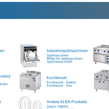
nen
Industriespülmaschinen
Spülmaschinen
Möbel für Spülmaschinen
Spülchemie ALBA
andard
Kochkessel
Kochkessel - Elektro
ckofen
Kochkessel - Gas
e
Andere ALBA-Produkte
Gastro Tabletts